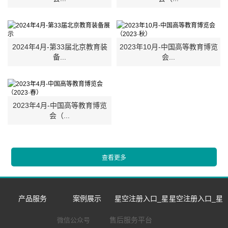
2024年4月-第33届北京教育装
2023年10月-中国高等教育博览
备...
会...
2023年4月-中国高等教育博览
会（...
产品服务
案例展示
星空注册入口_星
星空注册入口_星
数字语言学习系
双一流/985/211
空中国
空中国
售后服务平台
微信公众号