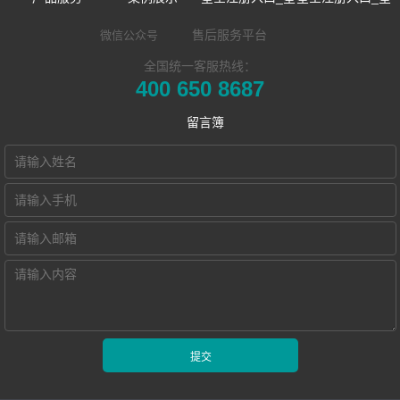
数字语言学习系
双一流/985/211
空中国
空中国
售后服务平台
微信公众号
全国统一客服热线：
同声传译训练系
统
外语院校
企业新闻
企业简介
400 650 8687
​远程合班教学系
统
MTI/BTI院校
市场活动
发展历程
留言簿
星空注册入口_星
统
用户名录
荣誉资质
空中国 Hub本地
电子教室
联系我们
化部署的视频会
交互式电子教室
Hub诚征渠道合
智慧教学空间
议教学系统
作伙伴
高密度WiFi移动
智慧教室