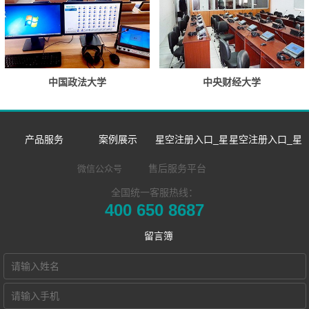
中国政法大学
中央财经大学
产品服务
案例展示
星空注册入口_星
星空注册入口_星
数字语言学习系
双一流/985/211
空中国
空中国
售后服务平台
微信公众号
全国统一客服热线：
同声传译训练系
统
外语院校
企业新闻
企业简介
400 650 8687
​远程合班教学系
统
MTI/BTI院校
市场活动
发展历程
留言簿
星空注册入口_星
统
用户名录
荣誉资质
空中国 Hub本地
电子教室
联系我们
化部署的视频会
交互式电子教室
Hub诚征渠道合