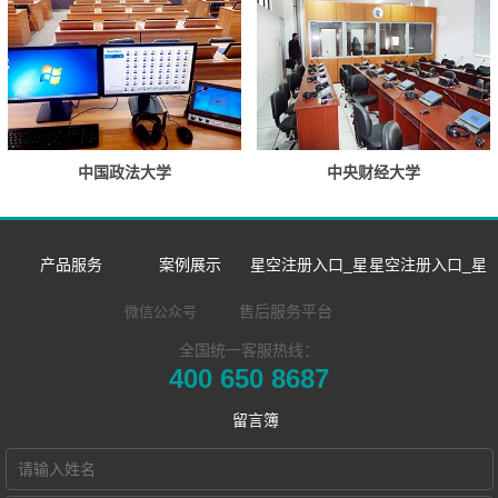
中国政法大学
中央财经大学
产品服务
案例展示
星空注册入口_星
星空注册入口_星
数字语言学习系
双一流/985/211
空中国
空中国
售后服务平台
微信公众号
全国统一客服热线：
同声传译训练系
统
外语院校
企业新闻
企业简介
400 650 8687
​远程合班教学系
统
MTI/BTI院校
市场活动
发展历程
留言簿
星空注册入口_星
统
用户名录
荣誉资质
空中国 Hub本地
电子教室
联系我们