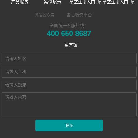
产品服务
案例展示
星空注册入口_星
星空注册入口_星
数字语言学习系
双一流/985/211
空中国
空中国
售后服务平台
微信公众号
全国统一客服热线：
同声传译训练系
统
外语院校
企业新闻
企业简介
400 650 8687
​远程合班教学系
统
MTI/BTI院校
市场活动
发展历程
留言簿
星空注册入口_星
统
用户名录
荣誉资质
空中国 Hub本地
电子教室
联系我们
化部署的视频会
交互式电子教室
Hub诚征渠道合
智慧教学空间
议教学系统
作伙伴
高密度WiFi移动
智慧教室