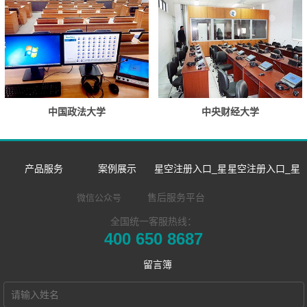
中国政法大学
中央财经大学
产品服务
案例展示
星空注册入口_星
星空注册入口_星
数字语言学习系
双一流/985/211
空中国
空中国
售后服务平台
微信公众号
全国统一客服热线：
同声传译训练系
统
外语院校
企业新闻
企业简介
400 650 8687
​远程合班教学系
统
MTI/BTI院校
市场活动
发展历程
留言簿
星空注册入口_星
统
用户名录
荣誉资质
空中国 Hub本地
电子教室
联系我们