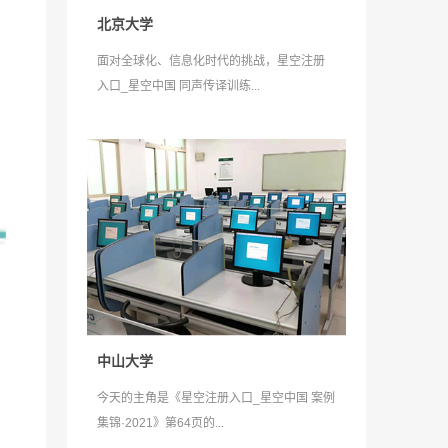
北京大学
面对全球化、信息化时代的挑战，星空注册
入口_星空中国 同声传译训练...
中山大学
今天的主角是《星空注册入口_星空中国 案例
集锦·2021》第64页的...