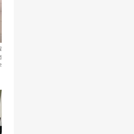
程
岗
学