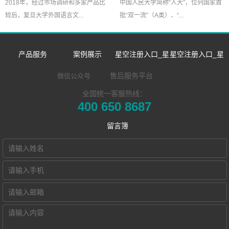
2018年，经过市场调研和多家产品比
中国人民大学简称“人大”，位列国家首
较后，复旦大学外国语言文...
批“双一流”（A类）、“...
产品服务
案例展示
星空注册入口_星
星空注册入口_星
数字语言学习系
双一流/985/211
空中国
空中国
售后服务平台
微信公众号
全国统一客服热线：
同声传译训练系
统
外语院校
企业新闻
企业简介
400 650 8687
​远程合班教学系
统
MTI/BTI院校
市场活动
发展历程
留言簿
星空注册入口_星
统
用户名录
荣誉资质
空中国 Hub本地
电子教室
联系我们
化部署的视频会
交互式电子教室
Hub诚征渠道合
智慧教学空间
议教学系统
作伙伴
高密度WiFi移动