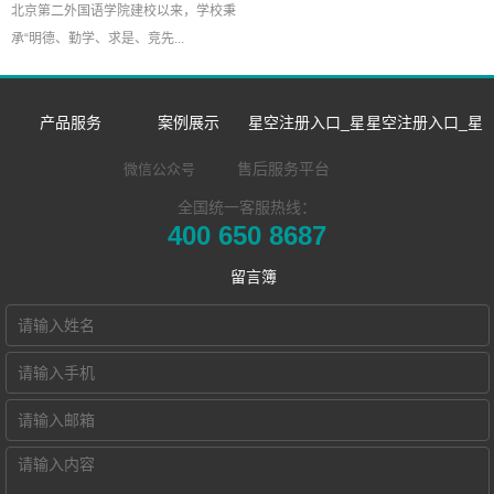
北京第二外国语学院建校以来，学校秉
承“明德、勤学、求是、竞先...
产品服务
案例展示
星空注册入口_星
星空注册入口_星
数字语言学习系
双一流/985/211
空中国
空中国
售后服务平台
微信公众号
全国统一客服热线：
同声传译训练系
统
外语院校
企业新闻
企业简介
400 650 8687
​远程合班教学系
统
MTI/BTI院校
市场活动
发展历程
留言簿
星空注册入口_星
统
用户名录
荣誉资质
空中国 Hub本地
电子教室
联系我们
化部署的视频会
交互式电子教室
Hub诚征渠道合
智慧教学空间
议教学系统
作伙伴
高密度WiFi移动